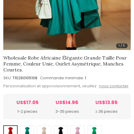
1
/
11
Wholesale Robe Africaine Élégante Grande Taille Pour
Femme, Couleur Unie, Ourlet Asymétrique, Manches
Courtes.
SKU:
T10260105108
Commande minimale:
1
Personnalisation et approvisionnement, veuillez
nous contacter
US$17.05
US$14.96
US$13.65
1-2 pieces
3-35 pieces
≥ 36 pieces