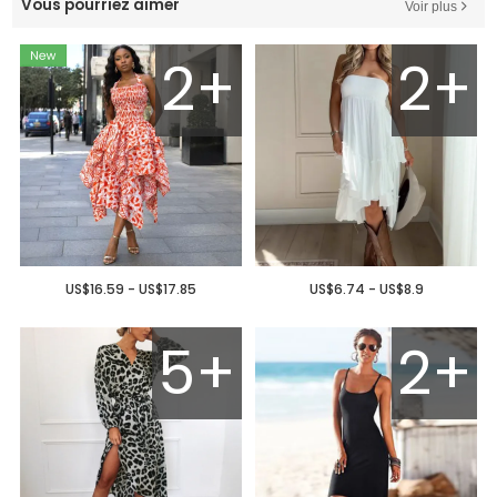
Vous pourriez aimer
Voir plus
2+
2+
US$16.59 - US$17.85
US$6.74 - US$8.9
5+
2+