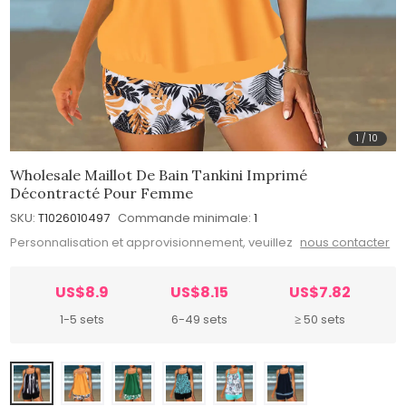
1
/
10
Wholesale Maillot De Bain Tankini Imprimé
Décontracté Pour Femme
SKU:
T1026010497
Commande minimale:
1
Personnalisation et approvisionnement, veuillez
nous contacter
US$8.9
US$8.15
US$7.82
1-5 sets
6-49 sets
≥ 50 sets