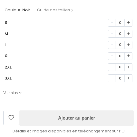
Couleur:
Noir
Guide des tailles
S
0
M
0
L
0
XL
0
2XL
0
3XL
0
Voir plus
Ajouter au panier
Détails et images disponibles en téléchargement sur PC