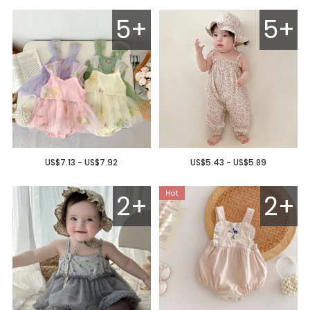
5+
5+
US$7.13 - US$7.92
US$5.43 - US$5.89
2+
2+