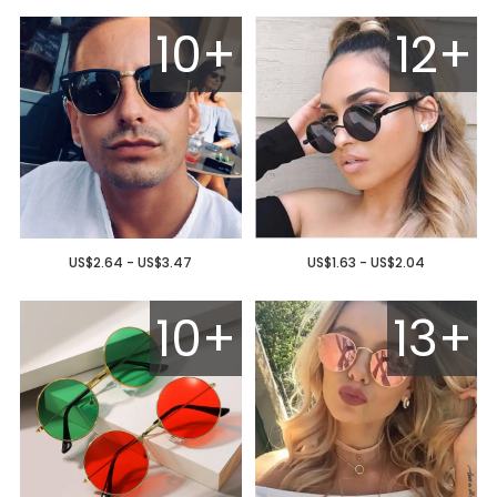
10+
12+
US$2.64 - US$3.47
US$1.63 - US$2.04
10+
13+