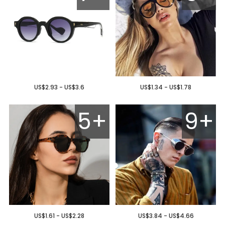
US$2.93 - US$3.6
US$1.34 - US$1.78
5+
9+
US$1.61 - US$2.28
US$3.84 - US$4.66