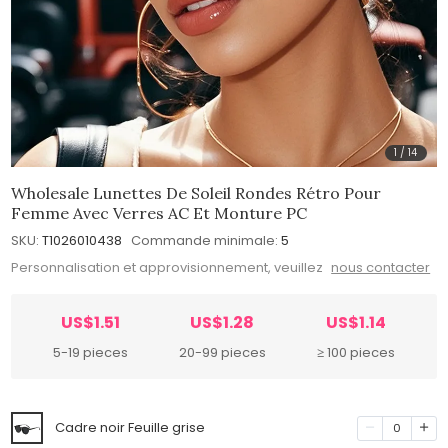
1
/
14
Wholesale Lunettes De Soleil Rondes Rétro Pour
Femme Avec Verres AC Et Monture PC
SKU:
T1026010438
Commande minimale:
5
Personnalisation et approvisionnement, veuillez
nous contacter
US$1.51
US$1.28
US$1.14
5-19 pieces
20-99 pieces
≥ 100 pieces
Cadre noir Feuille grise
0