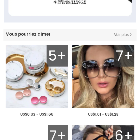
Vous pourriez aimer
Voir plus
5+
7+
US$0.93 - US$1.66
US$1.01 - US$1.28
7+
6+