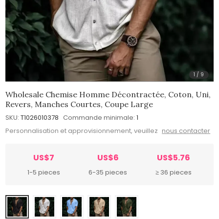
1
/
9
Wholesale Chemise Homme Décontractée, Coton, Uni,
Revers, Manches Courtes, Coupe Large
SKU:
T1026010378
Commande minimale:
1
Personnalisation et approvisionnement, veuillez
nous contacter
US$7
US$6
US$5.76
1-5 pieces
6-35 pieces
≥ 36 pieces