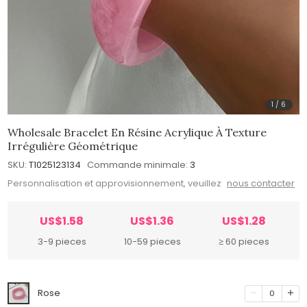
1
/
6
Wholesale Bracelet En Résine Acrylique À Texture
Irrégulière Géométrique
SKU:
T1025123134
Commande minimale:
3
Personnalisation et approvisionnement, veuillez
nous contacter
US$1.58
US$1.36
US$1.28
3-9 pieces
10-59 pieces
≥ 60 pieces
Rose
0