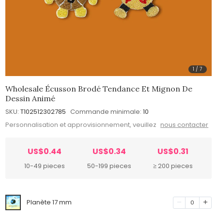
1
/
7
Wholesale Écusson Brodé Tendance Et Mignon De
Dessin Animé
SKU:
T102512302785
Commande minimale:
10
Personnalisation et approvisionnement, veuillez
nous contacter
US$0.44
US$0.34
US$0.31
10-49 pieces
50-199 pieces
≥ 200 pieces
Planète 17 mm
0