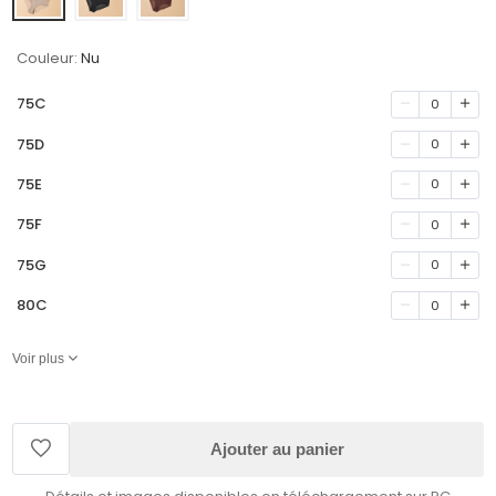
Couleur:
Nu
75C
0
75D
0
75E
0
75F
0
75G
0
80C
0
Voir plus
Ajouter au panier