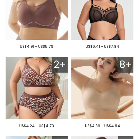
US$4.91 - US$5.79
US$6.41 - US$7.84
2+
8+
US$4.24 - US$4.73
US$4.86 - US$4.94