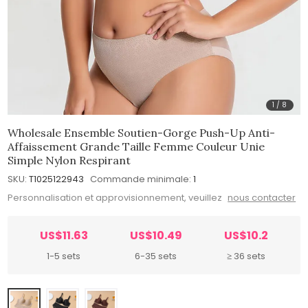
1
/
8
Wholesale Ensemble Soutien-Gorge Push-Up Anti-
Affaissement Grande Taille Femme Couleur Unie
Simple Nylon Respirant
SKU:
T1025122943
Commande minimale:
1
Personnalisation et approvisionnement, veuillez
nous contacter
US$11.63
US$10.49
US$10.2
1-5 sets
6-35 sets
≥ 36 sets