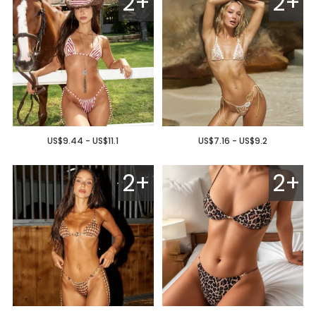
2+
2+
US$9.44 - US$11.1
US$7.16 - US$9.2
2+
2+