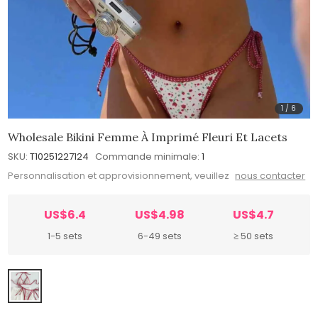
1
/
6
Wholesale Bikini Femme À Imprimé Fleuri Et Lacets
SKU:
T10251227124
Commande minimale:
1
Personnalisation et approvisionnement, veuillez
nous contacter
US$6.4
US$4.98
US$4.7
1-5 sets
6-49 sets
≥ 50 sets