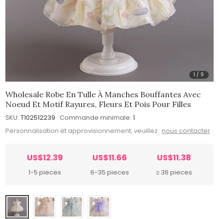
1
/
9
Wholesale Robe En Tulle À Manches Bouffantes Avec
Noeud Et Motif Rayures, Fleurs Et Pois Pour Filles
SKU:
T102512239
Commande minimale:
1
Personnalisation et approvisionnement, veuillez
nous contacter
US$12.39
US$11.66
US$11.38
1-5 pieces
6-35 pieces
≥ 36 pieces