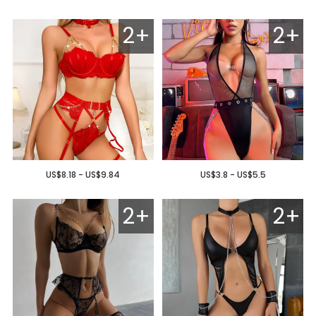
2+
2+
US$8.18 - US$9.84
US$3.8 - US$5.5
2+
2+