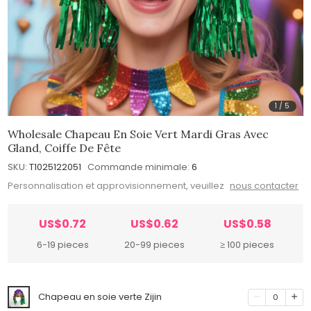
1
/
5
Wholesale Chapeau En Soie Vert Mardi Gras Avec
Gland, Coiffe De Fête
SKU:
T1025122051
Commande minimale:
6
Personnalisation et approvisionnement, veuillez
nous contacter
US$0.72
US$0.62
US$0.58
6-19 pieces
20-99 pieces
≥ 100 pieces
Chapeau en soie verte Zijin
0