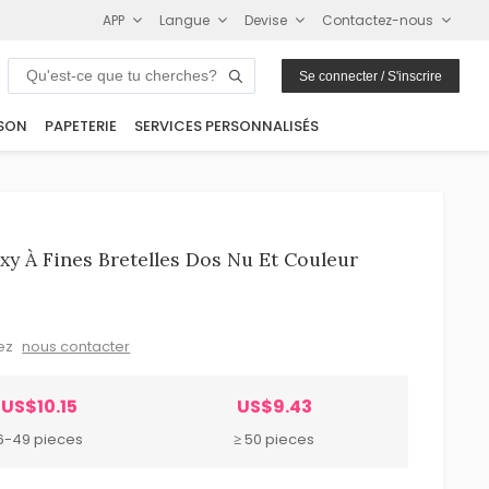
APP
Langue
Devise
Contactez-nous
Se connecter / S'inscrire
SON
PAPETERIE
SERVICES PERSONNALISÉS
y À Fines Bretelles Dos Nu Et Couleur
lez
nous contacter
US$10.15
US$9.43
6-49 pieces
≥ 50 pieces