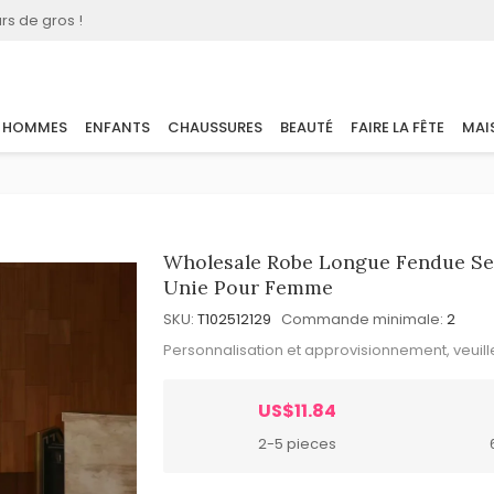
rs de gros !
HOMMES
ENFANTS
CHAUSSURES
BEAUTÉ
FAIRE LA FÊTE
MAI
Wholesale Robe Longue Fendue Sex
Unie Pour Femme
SKU:
T102512129
Commande minimale:
2
Personnalisation et approvisionnement, veuil
US$11.84
2-5 pieces