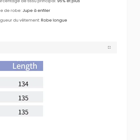
rcentage de tissu principal:
95% et plus
e de robe:
Jupe à enfiler
gueur du vêtement:
Robe longue