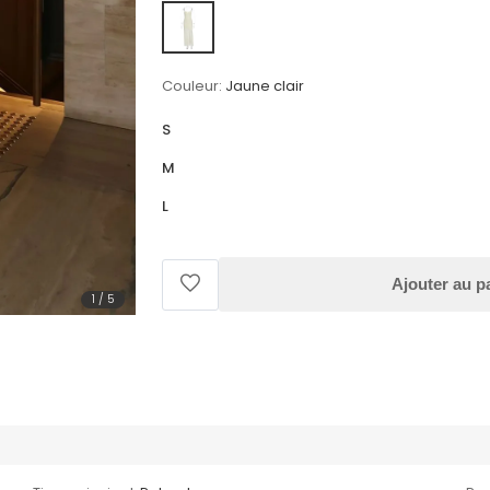
Couleur:
Jaune clair
S
M
L
Ajouter au p
1
/
5