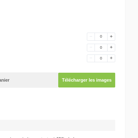
0
0
0
anier
Télécharger les images