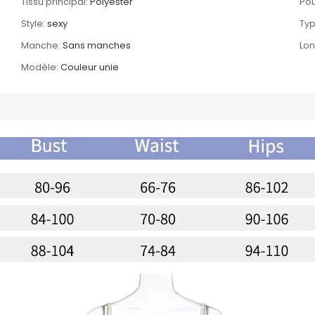
Tissu principal:
Polyester
Pou
Style:
sexy
Typ
Manche:
Sans manches
Lon
Modèle:
Couleur unie