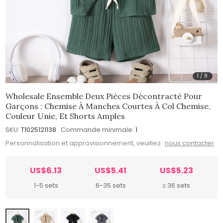
1
/
8
Wholesale Ensemble Deux Pièces Décontracté Pour
Garçons : Chemise À Manches Courtes À Col Chemise,
Couleur Unie, Et Shorts Amples
SKU:
T1025121138
Commande minimale:
1
Personnalisation et approvisionnement, veuillez
nous contacter
US$6.13
US$5.41
US$5.23
1-5 sets
6-35 sets
≥ 36 sets