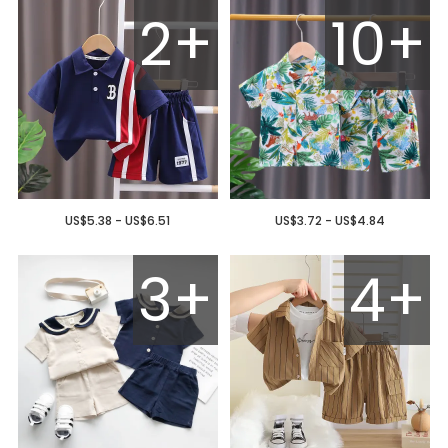
2+
10+
US$5.38 - US$6.51
US$3.72 - US$4.84
3+
4+