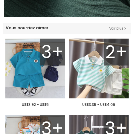
Vous pourriez aimer
Voir plus
3+
2+
US$3.92 - US$5
US$3.35 - US$4.05
3+
3+