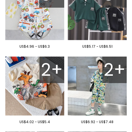
US$4.96 - US$6.3
US$5.17 - US$6.51
2+
2+
US$4.02 - US$5.4
US$6.92 - US$7.48