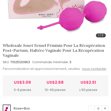
1
/
8
Wholesale Jouet Sexuel Féminin Pour La Récupération
Post-Partum, Haltère Vaginale Pour La Récupération
Vaginale
SKU:
T1025120963
Commande minimale:
3
Personnalisation et approvisionnement, veuillez
nous contacter
US$3.09
US$2.68
US$2.51
3-9 pieces
10-49 pieces
≥ 50 pieces
Rose+Box
0