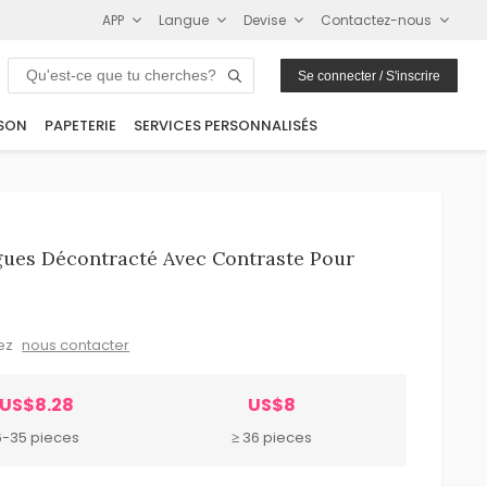
APP
Langue
Devise
Contactez-nous
Se connecter / S'inscrire
SON
PAPETERIE
SERVICES PERSONNALISÉS
ues Décontracté Avec Contraste Pour
lez
nous contacter
US$8.28
US$8
6-35 pieces
≥ 36 pieces