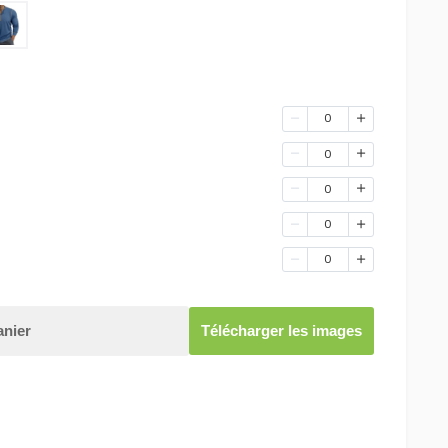
0
0
0
0
0
anier
Télécharger les images