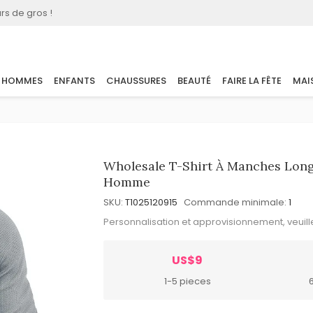
rs de gros !
HOMMES
ENFANTS
CHAUSSURES
BEAUTÉ
FAIRE LA FÊTE
MAI
Wholesale T-Shirt À Manches Long
Homme
SKU:
T1025120915
Commande minimale:
1
Personnalisation et approvisionnement, veuil
US$9
1-5 pieces