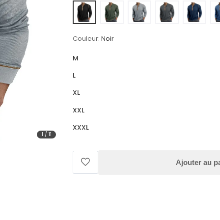
Couleur:
Noir
M
L
XL
XXL
XXXL
1
/
11
Ajouter au p