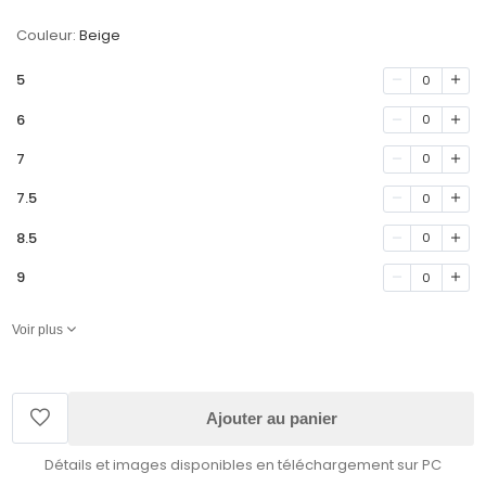
Couleur:
Beige
5
0
6
0
7
0
7.5
0
8.5
0
9
0
Voir plus
Ajouter au panier
Détails et images disponibles en téléchargement sur PC