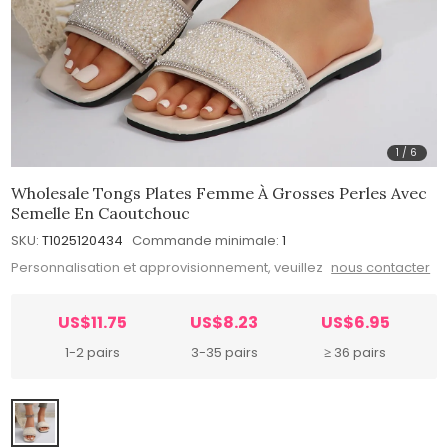
1
/
6
Wholesale Tongs Plates Femme À Grosses Perles Avec
Semelle En Caoutchouc
SKU:
T1025120434
Commande minimale:
1
Personnalisation et approvisionnement, veuillez
nous contacter
US$11.75
US$8.23
US$6.95
1-2 pairs
3-35 pairs
≥ 36 pairs