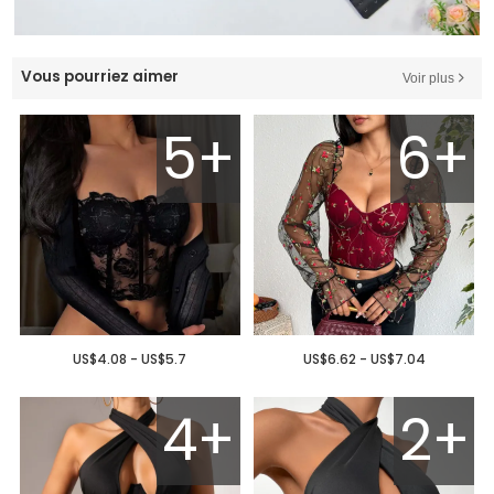
Vous pourriez aimer
Voir plus
5+
6+
US$4.08 - US$5.7
US$6.62 - US$7.04
4+
2+