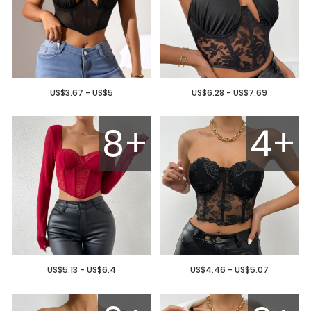
US$3.67 - US$5
US$6.28 - US$7.69
8+
4+
US$5.13 - US$6.4
US$4.46 - US$5.07