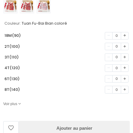
Couleur:
Tuan Fu-Bai Bian coloré
18M(90)
0
2T(100)
0
3T(110)
0
4T(120)
0
6T(130)
0
8T(140)
0
Voir plus
Ajouter au panier