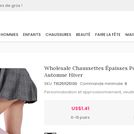
rs de gros !
HOMMES
ENFANTS
CHAUSSURES
BEAUTÉ
FAIRE LA FÊTE
MAI
Wholesale Chaussettes Épaisses P
Automne Hiver
SKU:
T10251125130
Commande minimale:
6
Personnalisation et approvisionnement, veuil
US$1.41
6-19 pairs