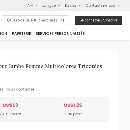
APP
Langue
Devise
Contactez-nous
Se connecter / S'inscrire
SON
PAPETERIE
SERVICES PERSONNALISÉS
our Jambe Femme Multicolores Tricotées
lez
nous contacter
US$1.3
US$1.25
20-99 pairs
≥ 100 pairs