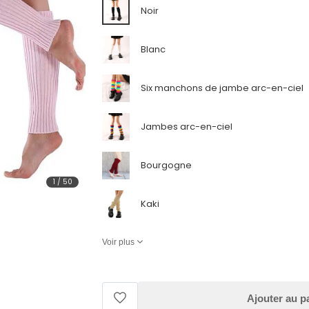
Noir
Blanc
Six manchons de jambe arc-en-ciel
Jambes arc-en-ciel
Bourgogne
1
/
50
Kaki
Voir plus
Ajouter au p