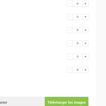
0
0
0
0
0
0
anier
Télécharger les images