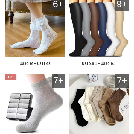
6+
9+
US$0.91 - US$1.48
US$0.64 - US$0.94
7+
7+