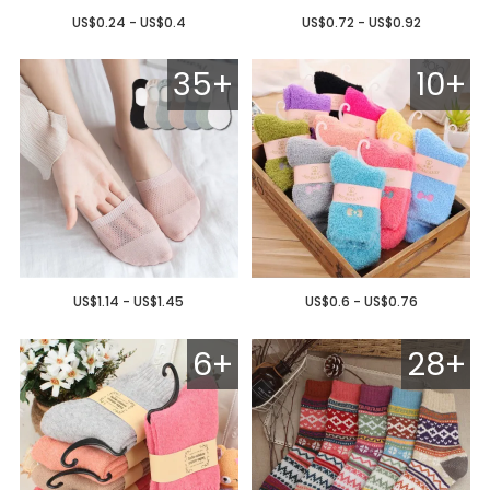
US$0.24 - US$0.4
US$0.72 - US$0.92
35+
10+
US$1.14 - US$1.45
US$0.6 - US$0.76
6+
28+