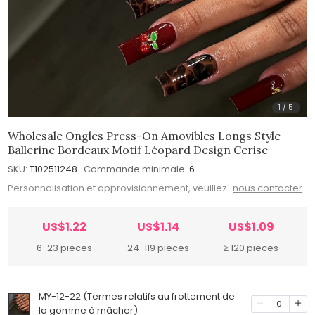
1
/
5
Wholesale Ongles Press-On Amovibles Longs Style
Ballerine Bordeaux Motif Léopard Design Cerise
SKU:
T102511248
Commande minimale:
6
Personnalisation et approvisionnement, veuillez
nous contacter
US$1.22
US$1.14
US$1.09
6-23 pieces
24-119 pieces
≥ 120 pieces
MY-12-22 (Termes relatifs au frottement de
0
la gomme à mâcher)