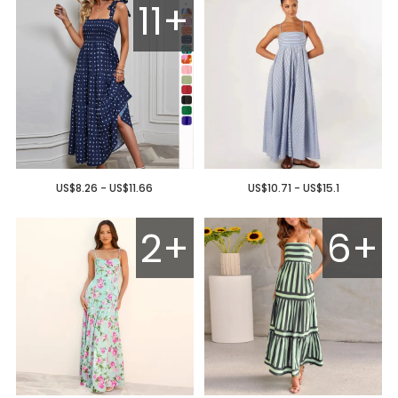
11+
US$8.26 - US$11.66
US$10.71 - US$15.1
2+
6+