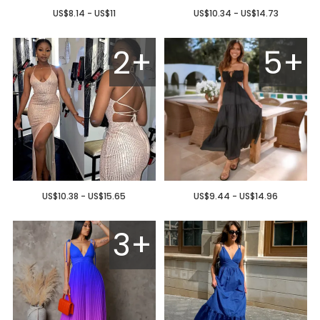
US$8.14 - US$11
US$10.34 - US$14.73
2+
5+
US$10.38 - US$15.65
US$9.44 - US$14.96
3+