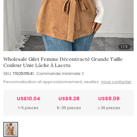
1
/
5
Wholesale Gilet Femme Décontracté Grande Taille
Couleur Unie Lâche À Lacets
SKU:
T1025111541
Commande minimale:
1
Personnalisation et approvisionnement, veuillez
nous contacter
US$10.04
US$9.28
US$9.09
1-5 pieces
6-35 pieces
≥ 36 pieces