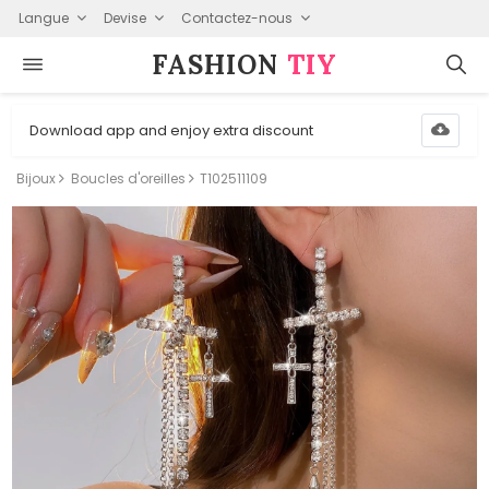
Langue
Devise
Contactez-nous
FASHION⁠
TIY
Download app and enjoy extra discount
Bijoux
Boucles d'oreilles
T102511109