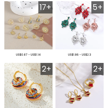
17+
5+
US$0.87 - US$1.14
US$1.86 - US$2.3
2+
2+