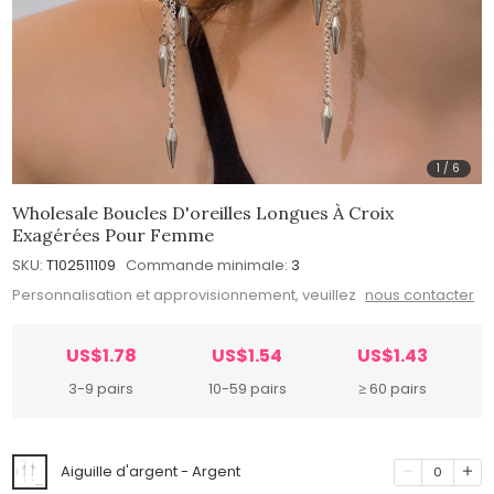
1
/
6
Wholesale Boucles D'oreilles Longues À Croix
Exagérées Pour Femme
SKU:
T102511109
Commande minimale:
3
Personnalisation et approvisionnement, veuillez
nous contacter
US$1.78
US$1.54
US$1.43
3-9 pairs
10-59 pairs
≥ 60 pairs
Aiguille d'argent - Argent
0