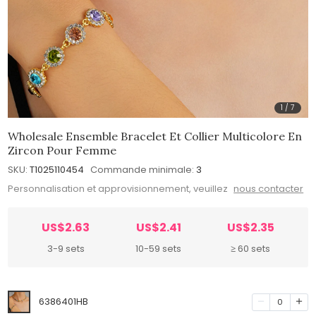
1
/
7
Wholesale Ensemble Bracelet Et Collier Multicolore En
Zircon Pour Femme
SKU:
T1025110454
Commande minimale:
3
Personnalisation et approvisionnement, veuillez
nous contacter
US$2.63
US$2.41
US$2.35
3-9 sets
10-59 sets
≥ 60 sets
6386401HB
0