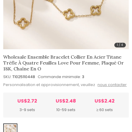
1
/
4
Wholesale Ensemble Bracelet Collier En Acier Titane
Trèfle À Quatre Feuilles Love Pour Femme, Plaqué Or
18K, Chaîne En O
SKU:
T1025110448
Commande minimale:
3
Personnalisation et approvisionnement, veuillez
nous contacter
US$2.72
US$2.48
US$2.42
3-9 sets
10-59 sets
≥ 60 sets