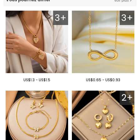
Voir plus
3+
3+
US$1.3 - US$1.5
US$0.65 - US$0.93
2+