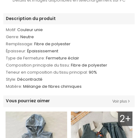
Détails et images disponibles en téléchargement sur PC
Description du produit
Motif:
Couleur unie
Genre:
Neutre
Remplissage:
Fibre de polyester
Épaisseur:
Épaississement
Type de Fermeture:
Fermeture éclair
Composition principale du tissu:
Fibre de polyester
Teneur en composition du tissu principal:
90%
Style:
Décontracté
Matière:
Mélange de fibres chimiques
Vous pourriez aimer
Voir plus
2+