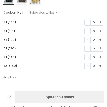
Couleur:
Noir
Guide des tailles
2T(100)
0
3T(110)
0
4T(120)
0
6T(130)
0
8T(140)
0
10T(150)
0
Voir plus
Ajouter au panier