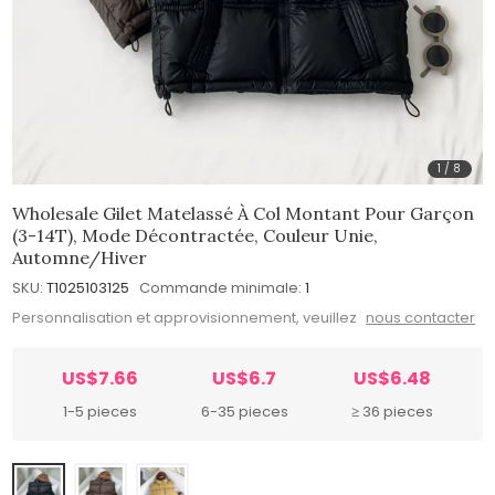
1
/
8
Wholesale Gilet Matelassé À Col Montant Pour Garçon
(3-14T), Mode Décontractée, Couleur Unie,
Automne/hiver
SKU:
T1025103125
Commande minimale:
1
Personnalisation et approvisionnement, veuillez
nous contacter
US$7.66
US$6.7
US$6.48
1-5 pieces
6-35 pieces
≥ 36 pieces