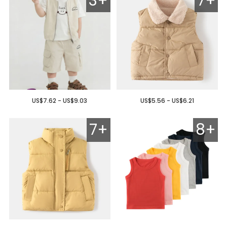
3+
7+
US$7.62 - US$9.03
US$5.56 - US$6.21
7+
8+