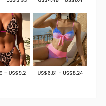
 - US$5.93
US$4.48 - US$6.4
9 - US$9.2
US$6.81 - US$8.24