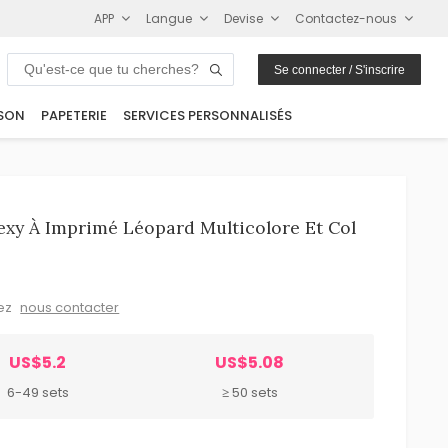
APP
Langue
Devise
Contactez-nous
Se connecter / S'inscrire
SON
PAPETERIE
SERVICES PERSONNALISÉS
Sexy À Imprimé Léopard Multicolore Et Col
lez
nous contacter
US$5.2
US$5.08
6-49 sets
≥ 50 sets