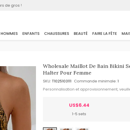
rs de gros !
HOMMES
ENFANTS
CHAUSSURES
BEAUTÉ
FAIRE LA FÊTE
MAI
Wholesale Maillot De Bain Bikini 
Halter Pour Femme
SKU:
T1025103111
Commande minimale:
1
Personnalisation et approvisionnement, veuil
US$6.44
1-5 sets