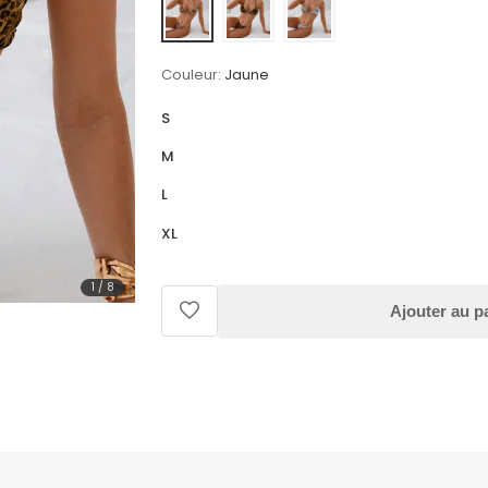
Couleur:
Jaune
S
M
L
XL
1
/
8
Ajouter au p