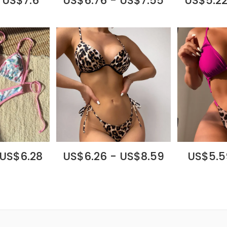
 US$7.6
US$6.76 - US$7.55
US$5.22
 US$6.28
US$6.26 - US$8.59
US$5.5