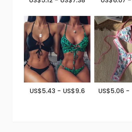
US$5.12 - US$7.38
US$6.07 -
US$5.43 - US$9.6
US$5.06 -