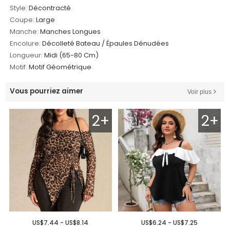
Style:
Décontracté
Coupe:
Large
Manche:
Manches Longues
Encolure:
Décolleté Bateau / Épaules Dénudées
Longueur:
Midi (65-80 Cm)
Motif:
Motif Géométrique
Vous pourriez aimer
Voir plus
2+
2+
US$7.44 - US$8.14
US$6.24 - US$7.25