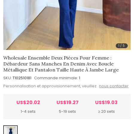
1
/
5
Wholesale Ensemble Deux Pièces Pour Femme :
Débardeur Sans Manches En Denim Avec Boucle
Métallique Et Pantalon Taille Haute À Jambe Large
SKU:
T102510181
Commande minimale:
1
Personnalisation et approvisionnement, veuillez
nous contacter
US$20.02
US$19.27
US$19.03
1-4 sets
5-19 sets
≥ 20 sets