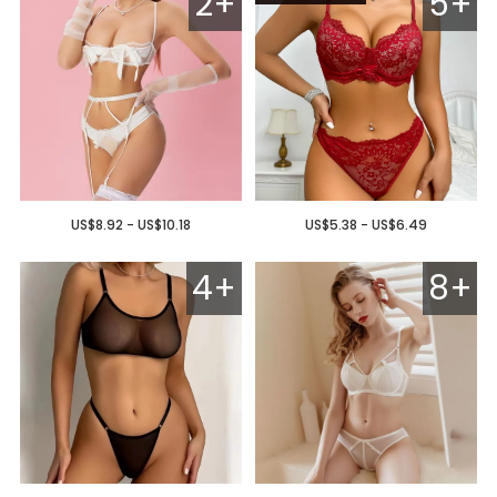
2+
5+
US$8.92 - US$10.18
US$5.38 - US$6.49
4+
8+