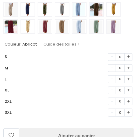
Couleur:
Abricot
Guide des tailles
S
0
M
0
L
0
XL
0
2XL
0
3XL
0
Ajouter au panier