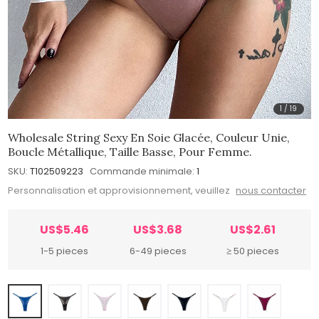
1
/
19
Wholesale String Sexy En Soie Glacée, Couleur Unie,
Boucle Métallique, Taille Basse, Pour Femme.
SKU:
T102509223
Commande minimale:
1
Personnalisation et approvisionnement, veuillez
nous contacter
US$5.46
US$3.68
US$2.61
1-5 pieces
6-49 pieces
≥ 50 pieces