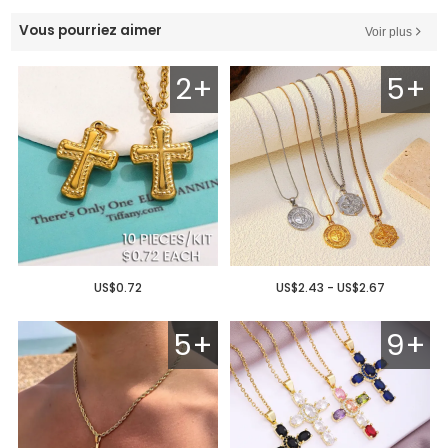
Vous pourriez aimer
Voir plus
2+
5+
US$0.72
US$2.43 - US$2.67
5+
9+