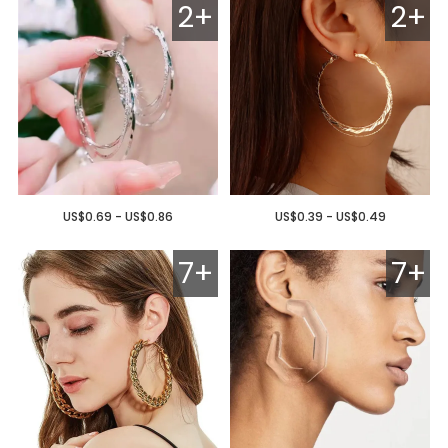
2+
2+
US$0.69 - US$0.86
US$0.39 - US$0.49
7+
7+