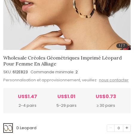
1
/
7
Wholesale Créoles Géométriques Imprimé Léopard
Pour Femme En Alliage
SKU:
612E823
Commande minimale:
2
Personnalisation et approvisionnement, veuillez
nous contacter
US$1.47
US$1.01
US$0.73
2-4 pairs
5-29 pairs
≥ 30 pairs
D.Leopard
0