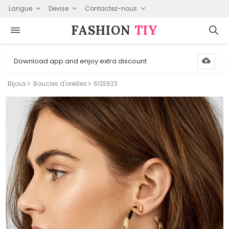
Langue
Devise
Contactez-nous
FASHION⁠
TIY
Download app and enjoy extra discount
Bijoux
Boucles d'oreilles
612E823