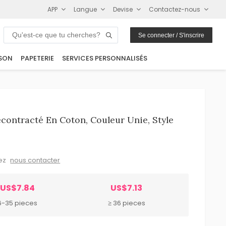
APP
Langue
Devise
Contactez-nous
Se connecter / S'inscrire
SON
PAPETERIE
SERVICES PERSONNALISÉS
ontracté En Coton, Couleur Unie, Style
lez
nous contacter
US$7.84
US$7.13
6-35 pieces
≥ 36 pieces