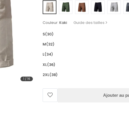
Couleur:
Kaki
Guide des tailles
S(30)
M(32)
L(34)
XL(36)
2XL(38)
1
/
16
Ajouter au p