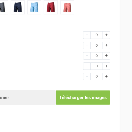
0
0
0
0
0
anier
Télécharger les images