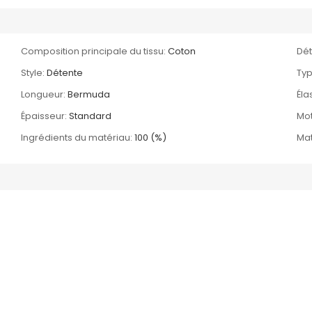
Composition principale du tissu:
Coton
Dét
Style:
Détente
Typ
Longueur:
Bermuda
Élas
Épaisseur:
Standard
Mot
Ingrédients du matériau:
100 (%)
Mat