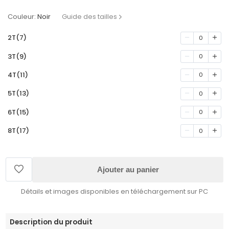
Couleur:
Noir
Guide des tailles
2T(7)
0
3T(9)
0
4T(11)
0
5T(13)
0
6T(15)
0
8T(17)
0
Ajouter au panier
Détails et images disponibles en téléchargement sur PC
Description du produit