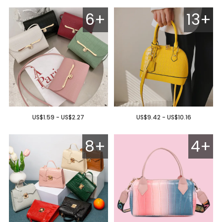
6+
13+
US$1.59 - US$2.27
US$9.42 - US$10.16
8+
4+