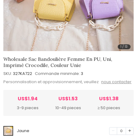
1
/
13
Wholesale Sac Bandoulière Femme En PU, Uni,
Imprimé Crocodile, Couleur Unie
SKU:
327KA722
Commande minimale:
3
Personnalisation et approvisionnement, veuillez
nous contacter
US$1.94
US$1.53
US$1.38
3-9 pieces
10-49 pieces
≥ 50 pieces
Jaune
0