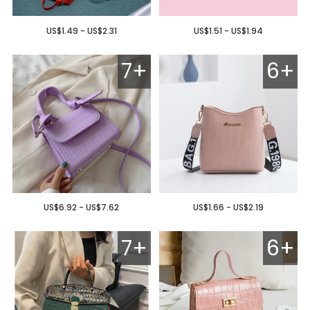
US$1.49 - US$2.31
US$1.51 - US$1.94
7+
6+
US$6.92 - US$7.62
US$1.66 - US$2.19
7+
6+