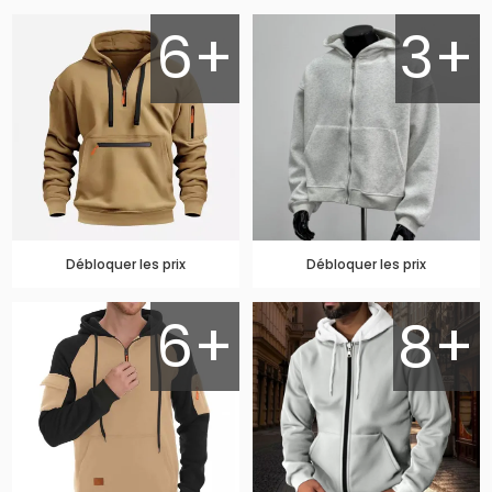
6+
3+
Débloquer les prix
Débloquer les prix
6+
8+