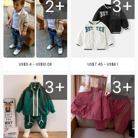
2+
3+
US$9.4 - US$10.08
US$7.45 - US$8.1
3+
3+