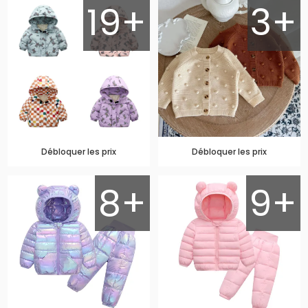
19+
3+
Débloquer les prix
Débloquer les prix
8+
9+