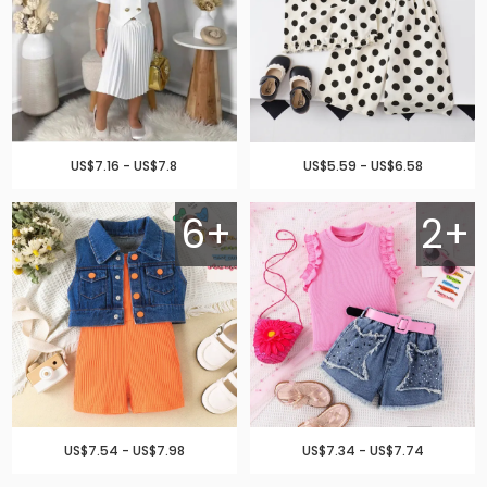
US$7.16 - US$7.8
US$5.59 - US$6.58
6+
2+
US$7.54 - US$7.98
US$7.34 - US$7.74