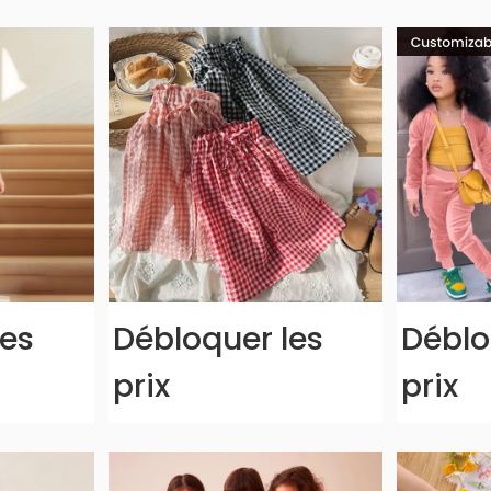
les
Débloquer les
Déblo
prix
prix