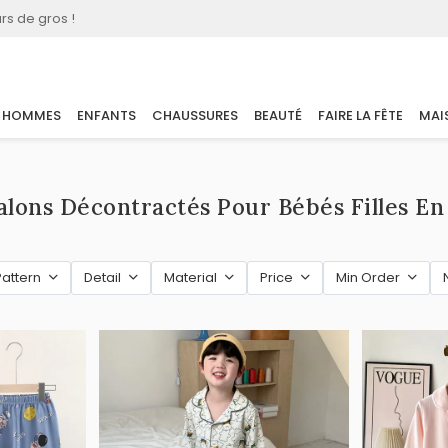
rs de gros !
HOMMES
ENFANTS
CHAUSSURES
BEAUTÉ
FAIRE LA FÊTE
MAI
alons Décontractés Pour Bébés Filles En
Pattern
Detail
Material
Price
Min Order