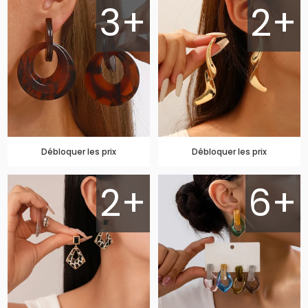
3+
2+
Débloquer les prix
Débloquer les prix
2+
6+