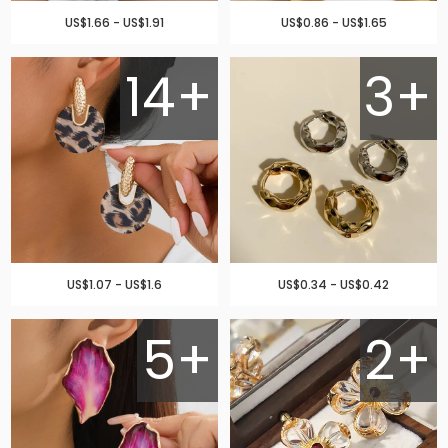
US$1.66 - US$1.91
US$0.86 - US$1.65
14+
3+
US$1.07 - US$1.6
US$0.34 - US$0.42
5+
2+