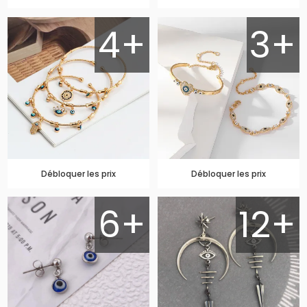
4+
3+
Débloquer les prix
Débloquer les prix
6+
12+