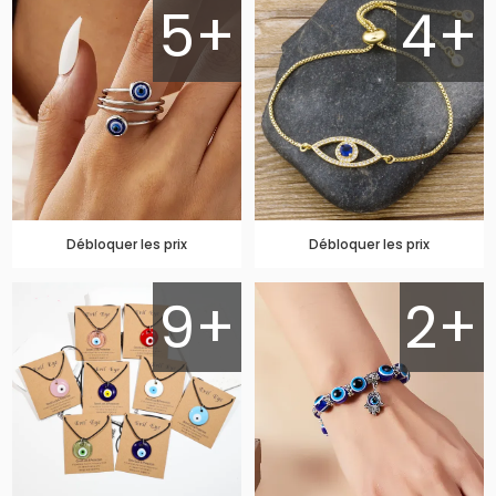
5+
4+
Débloquer les prix
Débloquer les prix
9+
2+