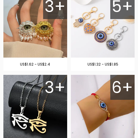
3+
5+
US$1.62 - US$2.4
US$1.32 - US$1.85
3+
6+