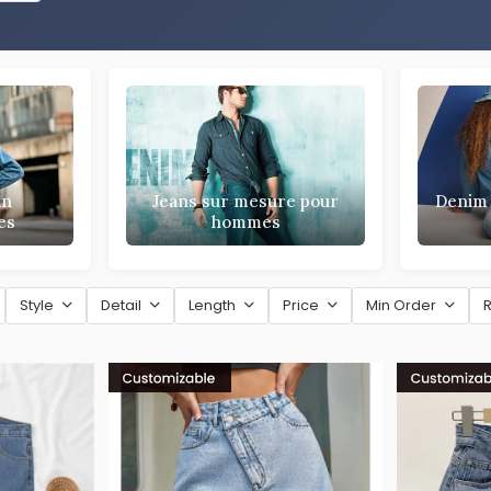
an
Jeans sur mesure pour
Denim 
es
hommes
Style
Detail
Length
Price
Min Order