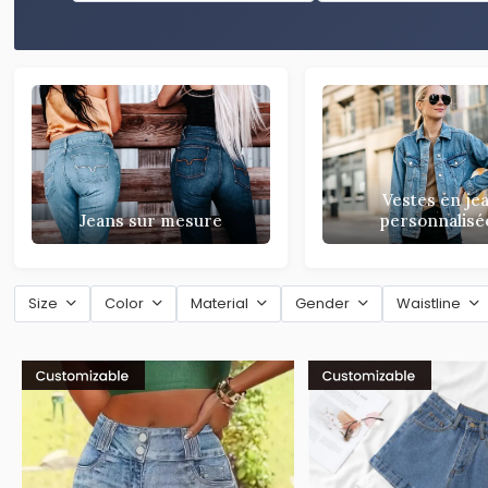
Vestes en je
Jeans sur mesure
personnalisé
Size
Color
Material
Gender
Waistline