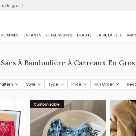
rs de gros !
HOMMES
ENFANTS
CHAUSSURES
BEAUTÉ
FAIRE LA FÊTE
MAI
Sacs À Bandoulière À Carreaux En Gros
Pattern
Style
Type
Price
Min Order
Rec