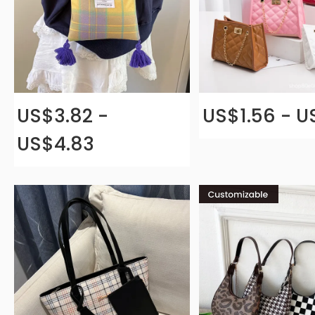
US$3.82 -
US$1.56 - U
US$4.83