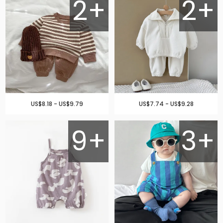
2+
2+
US$8.18 - US$9.79
US$7.74 - US$9.28
9+
3+