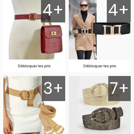
4+
4+
Débloquer les prix
Débloquer les prix
3+
7+