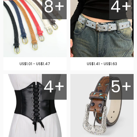
8+
4+
US$1.01 - US$1.47
US$1.41 - US$1.63
4+
5+