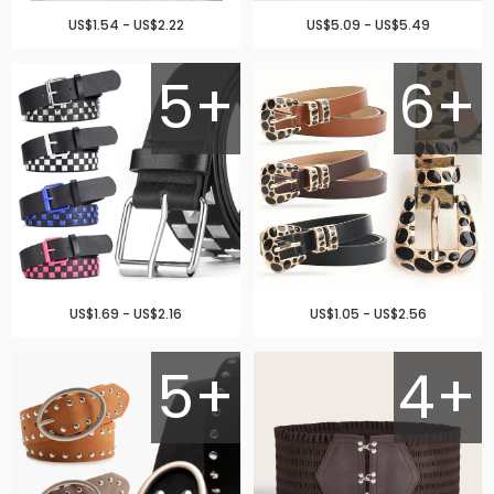
US$1.54 - US$2.22
US$5.09 - US$5.49
5+
6+
US$1.69 - US$2.16
US$1.05 - US$2.56
5+
4+