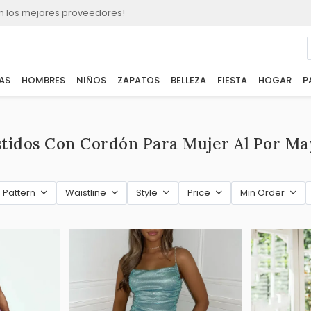
n los mejores proveedores!
AS
HOMBRES
NIÑOS
ZAPATOS
BELLEZA
FIESTA
HOGAR
P
stidos Con Cordón Para Mujer Al Por Ma
Pattern
Waistline
Style
Price
Min Order