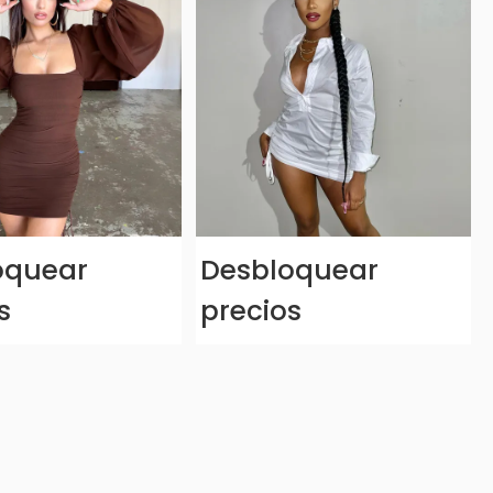
oquear
Desbloquear
s
precios